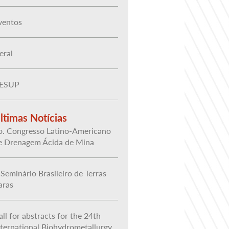
ventos
eral
ESUP
ltimas Notícias
o. Congresso Latino-Americano
e Drenagem Ácida de Mina
 Seminário Brasileiro de Terras
aras
all for abstracts for the 24th
nternational Biohydrometallurgy