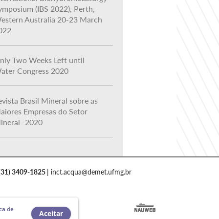
ymposium (IBS 2022), Perth,
estern Australia 20-23 March
022
nly Two Weeks Left until
ater Congress 2020
evista Brasil Mineral sobre as
aiores Empresas do Setor
ineral -2020
(31) 3409-1825
| inct.acqua@demet.ufmg.br
ica de
Aceitar