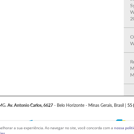
S
W
2
O
W
R
M
M
FMG.
Av. Antonio Carlos, 6627
- Belo Horizonte - Minas Gerais, Brasil |
55 
elhorar a sua experiência. Ao navegar no site, você concorda com a
nossa polít
ies.